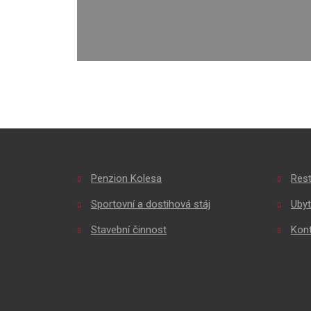
Penzion Kolesa
Res
Sportovní a dostihová stáj
Ubyt
Stavební činnost
Kon