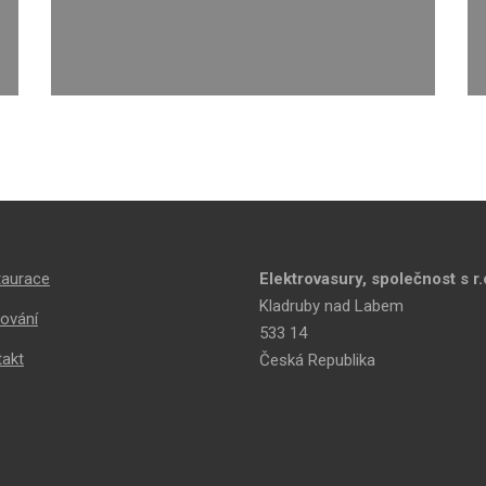
taurace
Elektrovasury, společnost s r.
Kladruby nad Labem
ování
533 14
takt
Česká Republika