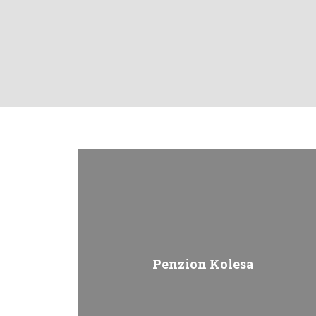
Úvodní
stránka
Penzion Kolesa