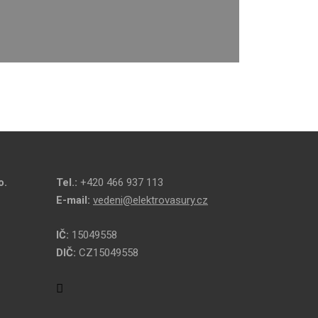
o.
Tel.:
+420 466 937 113
E-mail:
vedeni@elektrovasury.cz
IČ:
15049558
DIČ:
CZ15049558