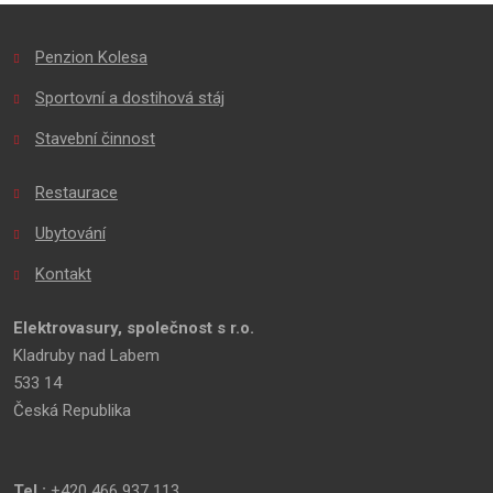
se
nepodařilo
Penzion Kolesa
odeslat.
Sportovní a dostihová stáj
Stavební činnost
Restaurace
Ubytování
Kontakt
Elektrovasury, společnost s r.o.
Kladruby nad Labem
533 14
Česká Republika
Tel.:
+420 466 937 113