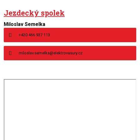
Jezdecký spolek
Miloslav Semelka
+420 466 937 113
miloslav.semelka@elektrovasury.cz