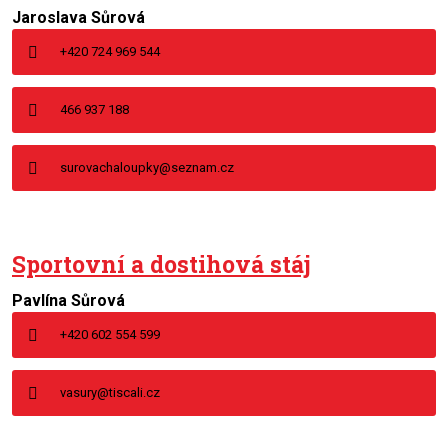
Jaroslava Sůrová
+420 724 969 544
466 937 188
surovachaloupky@seznam.cz
Sportovní a dostihová stáj
Pavlína Sůrová
+420 602 554 599
vasury@tiscali.cz