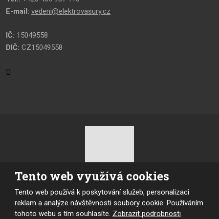
E-mail:
vedeni@elektrovasury.cz
IČ:
15049558
DIČ:
CZ15049558
Tento web využívá cookies
© Elektrovasury s.r.o., 2026,
Tento web používá k poskytování služeb, personalizaci
Mapa stránek
|
Podmínky použití
|
Ochrana osobních údajů
reklam a analýze návštěvnosti soubory cookie. Používáním
tohoto webu s tím souhlasíte.
Zobrazit podrobnosti
VYROBILA