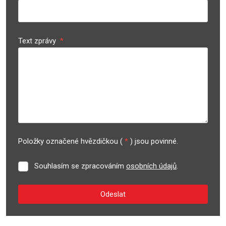
Text zprávy
*
Položky označené hvězdičkou (
*
) jsou povinné.
Souhlasím se zpracováním
osobních údajů
.
Souhlasím
se
zpracováním
Odeslat
osobních
údajů
.
Formulář