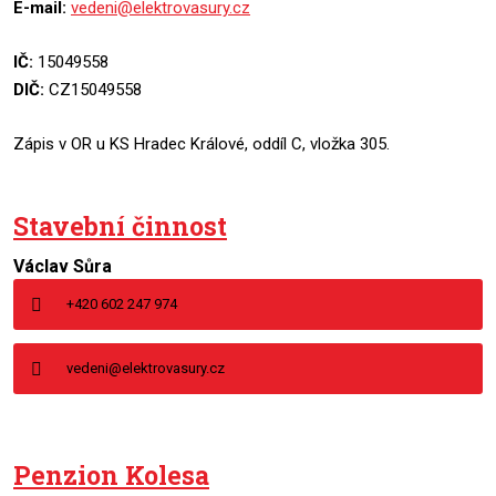
E-mail:
vedeni@elektrovasury.cz
IČ:
15049558
DIČ:
CZ15049558
Zápis v OR u KS Hradec Králové, oddíl C, vložka 305.
Stavební činnost
Václav Sůra
+420 602 247 974
vedeni@elektrovasury.cz
Penzion Kolesa